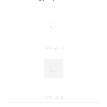
از یک مشتری مردد تا یک خرید بزرگ
30 آذر ، 1404
فروش حضوری در سال ۱۴۰۴: فروشندگان چطور
باید تغییر کنند؟
24 آذر ، 1404