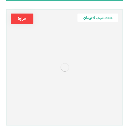
0
تومان
199.000
تومان
حراج!