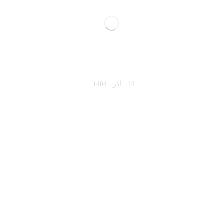
چطور در ۳۰ ثانیه اول ذهن مشتری را به‌دست
بگیریم؟
14 آذر ، 1404
ساعات اداری
365 روز