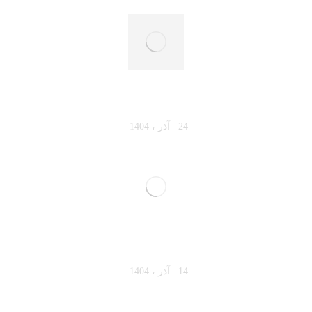
فروش حضوری در سال ۱۴۰۴: فروشندگان چطور
باید تغییر کنند؟
24 آذر ، 1404
چطور در ۳۰ ثانیه اول ذهن مشتری را به‌دست
بگیریم؟
14 آذر ، 1404