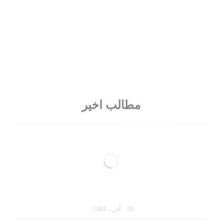
مطالب اخیر
از یک مشتری مردد تا یک خرید بزرگ
30 آذر ، 1404