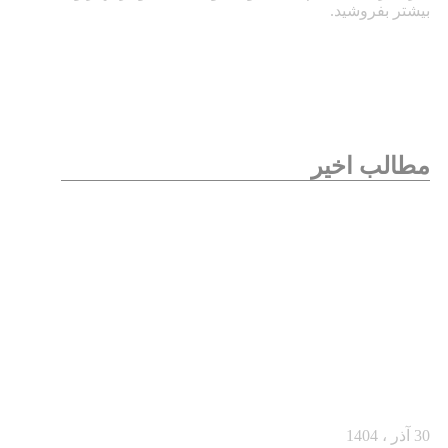
بیشتر بفروشید.
مطالب اخیر
از یک مشتری مردد تا یک خرید بزرگ
30 آذر ، 1404