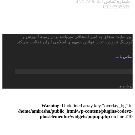
شماره تماس
021-44757296
09197555595
این سایت متعلق به امیر اسحاقی می‌باشد و در زمینه آموزش و
کوچینگ فروش، تحت قوانین جمهوری اسلامی ایران فعالیت می‌کند.
تماس با ما
درباره ما
Warning
: Undefined array key "overlay_bg" in
/home/amiresha/public_html/wp-content/plugins/codevz-
plus/elementor/widgets/popup.php
on line
210