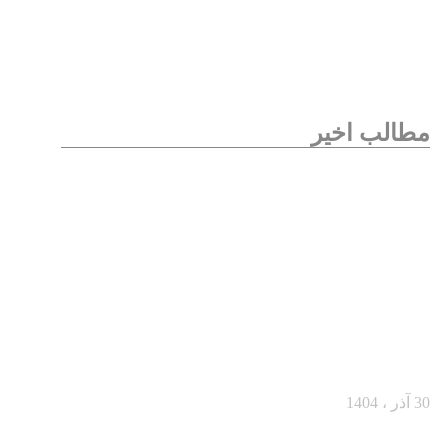
مطالب اخیر
از یک مشتری مردد تا یک خرید بزرگ
30 آذر ، 1404