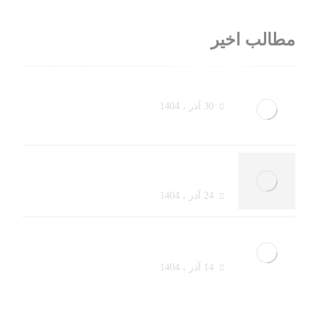
مطالب اخیر
از یک مشتری مردد تا یک خرید بزرگ
30 آذر ، 1404
فروش حضوری در سال ۱۴۰۴:
فروشندگان چطور باید تغییر کنند؟
24 آذر ، 1404
چطور در ۳۰ ثانیه اول ذهن مشتری را
به‌دست بگیریم؟
14 آذر ، 1404