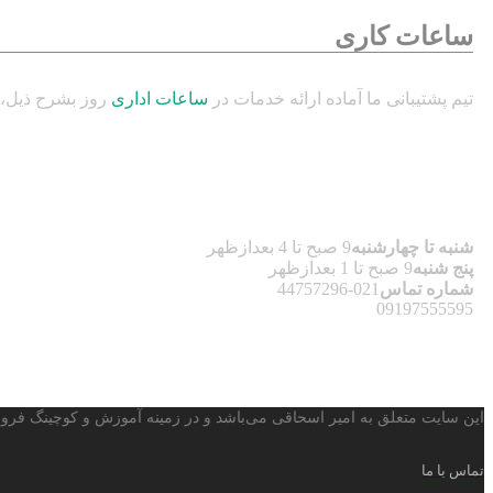
ساعات کاری
تیم پشتیبانی ما آماده ارائه خدمات در
ساعات اداری
روز بشرح ذیل، 
شنبه تا چهارشنبه
9 صبح تا 4 بعدازظهر
پنج شنبه
9 صبح تا 1 بعدازظهر
شماره تماس
021-44757296
09197555595
این سایت متعلق به امیر اسحاقی می‌باشد و در زمینه آموزش و کوچینگ فرو
تماس با ما