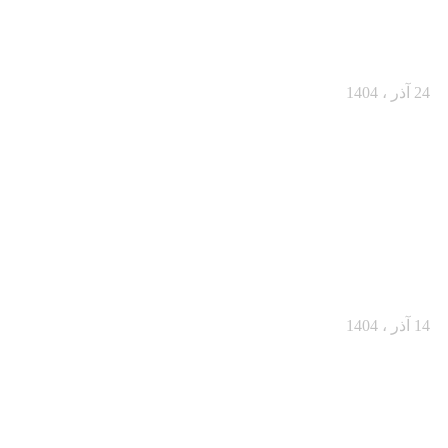
فروش حضوری در سال ۱۴۰۴: فروشندگان چطور باید تغییر کنند؟
24 آذر ، 1404
چطور در ۳۰ ثانیه اول ذهن مشتری را به‌دست بگیریم؟
14 آذر ، 1404