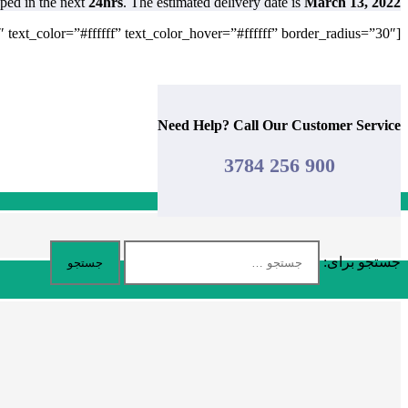
pped in the next
24hrs
. The estimated delivery date is
March 13, 2022
[yith_ctpw_pdf_button bkg_color=”#4e5279″ bkg_color_hover=”#dd9933″ text_color=”#ffffff” text_color_hover=”#ffffff” border_radius=”30″]
Need Help? Call Our Customer Service
900 256 3784
جستجو برای: