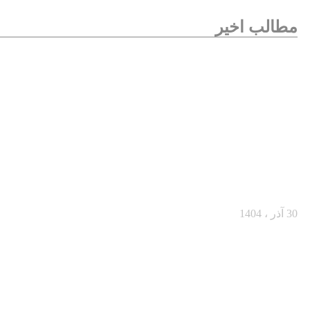
مطالب اخیر
از یک مشتری مردد تا یک خرید بزرگ
30 آذر ، 1404