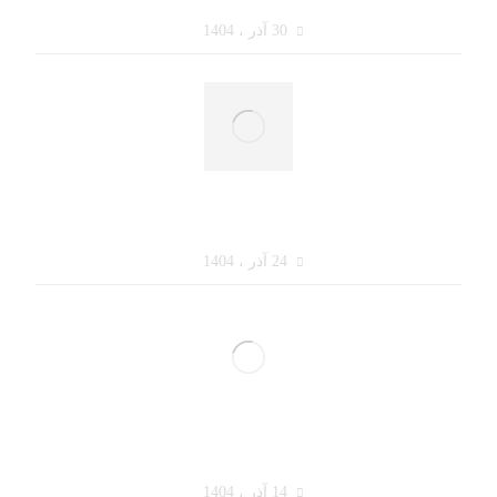
از یک مشتری مردد تا یک خرید بزرگ
30 آذر ، 1404
فروش حضوری در سال ۱۴۰۴: فروشندگان چطور
باید تغییر کنند؟
24 آذر ، 1404
چطور در ۳۰ ثانیه اول ذهن مشتری را به‌دست
بگیریم؟
14 آذر ، 1404