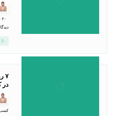
۲۰
دیدگا
۷ 
در 
کسب‌و