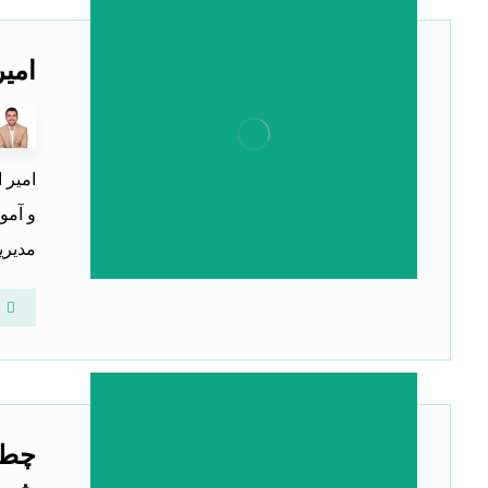
امی
امیر 
و آمو
مدیریت
چطو