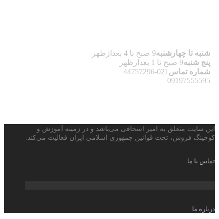
شنبه تا چهارشنبه
9 صبح تا 4 بعدازظهر
پنج شنبه
9 صبح تا 1 بعدازظهر
شماره تماس
021-44757296
09197555595
این سایت متعلق به امیر اسحاقی می‌باشد و در زمینه آموزش و
کوچینگ فروش، تحت قوانین جمهوری اسلامی ایران فعالیت می‌کند.
تماس با ما
درباره ما