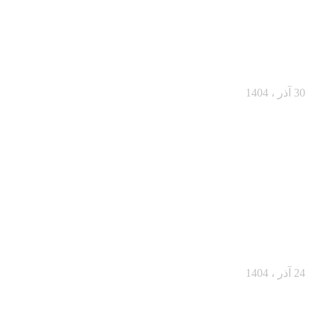
از یک مشتری مردد تا یک خرید بزرگ
30 آذر ، 1404
فروش حضوری در سال ۱۴۰۴: فروشندگان
چطور باید تغییر کنند؟
24 آذر ، 1404