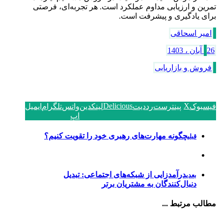
تمرین و ارزیابی مداوم عملکرد است. هر تجربه‌ای، فرصتی
برای یادگیری و پیشرفت است.
امیر اسحاقی
26 آبان ، 1403
فروش و بازاریابی
Delicious
X
فیسبوک
پینترست
رددیت
لینکدین
واتس
تلگرام
ایمیل
اپ
چگونه مهارت‌های رهبری خود را تقویت کنیم؟
قبلی
درآمدزایی از شبکه‌های اجتماعی: تبدیل
بعدی
دنبال‌کنندگان به مشتریان برتر
مطالب مرتبط ...