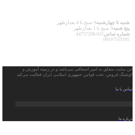
شنبه تا چهارشنبه
9 صبح تا 4 بعدازظهر
پنج شنبه
9 صبح تا 1 بعدازظهر
شماره تماس
021-44757296
09197555595
این سایت متعلق به امیر اسحاقی می‌باشد و در زمینه آموزش و
کوچینگ فروش، تحت قوانین جمهوری اسلامی ایران فعالیت می‌کند.
تماس با ما
درباره ما