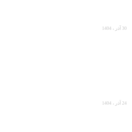
از یک مشتری مردد تا یک خرید بزرگ
30 آذر ، 1404
فروش حضوری در سال ۱۴۰۴: فروشندگان
چطور باید تغییر کنند؟
24 آذر ، 1404