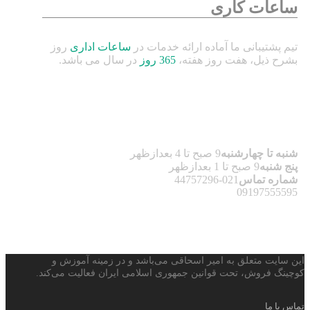
ساعات کاری
تیم پشتیبانی ما آماده ارائه خدمات در
ساعات اداری
روز
بشرح ذیل، هفت روز هفته،
365 روز
در سال می باشد.
شنبه تا چهارشنبه
9 صبح تا 4 بعدازظهر
پنج شنبه
9 صبح تا 1 بعدازظهر
شماره تماس
021-44757296
09197555595
این سایت متعلق به امیر اسحاقی می‌باشد و در زمینه آموزش و
کوچینگ فروش، تحت قوانین جمهوری اسلامی ایران فعالیت می‌کند.
تماس با ما