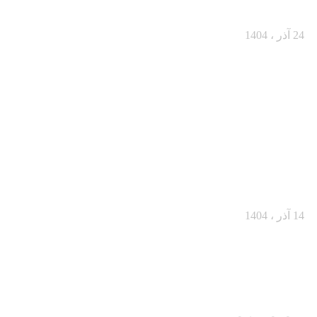
چطور باید تغییر کنند؟
24 آذر ، 1404
چطور در ۳۰ ثانیه اول ذهن مشتری را به‌دست
بگیریم؟
14 آذر ، 1404