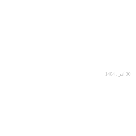
از یک مشتری مردد تا یک خرید بزرگ
30 آذر ، 1404
فروش حضوری در سال ۱۴۰۴: فروشندگان